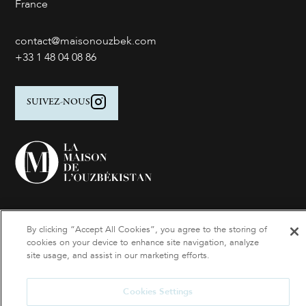
France
contact@maisonouzbek.com
+33 1 48 04 08 86
SUIVEZ-NOUS
By clicking “Accept All Cookies”, you agree to the storing of
Suivez nos actualités
cookies on your device to enhance site navigation, analyze
site usage, and assist in our marketing efforts.
Inscrivez-vous à notre newsletter
Cookies Settings
Cookies Settings
-
Mentions légales
- © 2021