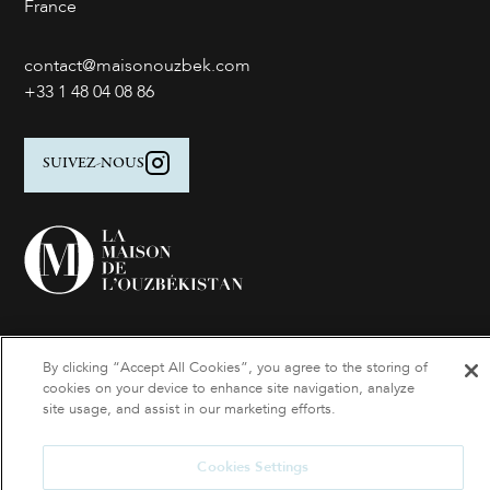
France
contact@maisonouzbek.com
+33 1 48 04 08 86
SUIVEZ-NOUS
By clicking “Accept All Cookies”, you agree to the storing of
Suivez nos actualités
cookies on your device to enhance site navigation, analyze
site usage, and assist in our marketing efforts.
Inscrivez-vous à notre newsletter
Cookies Settings
Cookies Settings
-
Mentions légales
- © 2021