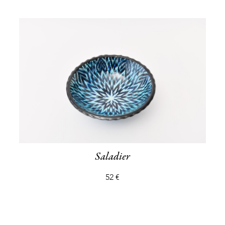
Saladier
52 €