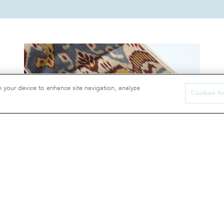
n your device to enhance site navigation, analyze
Cookies Se
Tissu adras traditionnel tissé à la main Ikat
50 €