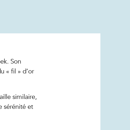
bek. Son
 « fil » d’or
lle similaire,
 sérénité et