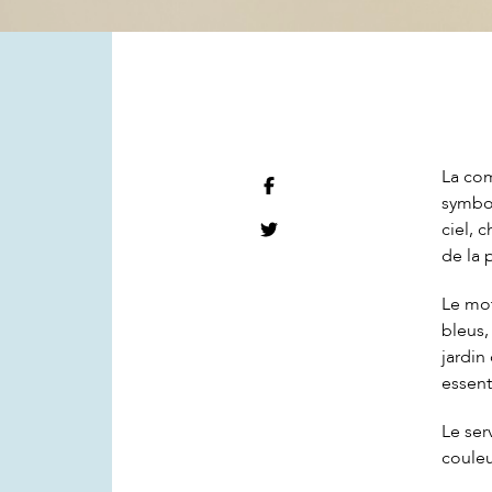
La com
symbol
ciel, 
de la 
Le mot
bleus,
jardin
essent
Le ser
couleu