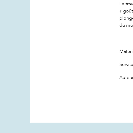
Le tra
« goût
plonge
du mo
Matéri
Servic
Auteur